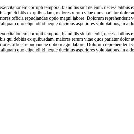
ercitationem corrupti tempora, blanditiis sint deleniti, necessitatibus 
is qui debitis ex quibusdam, maiores rerum vitae quos pariatur dolor a
eriores officia repudiandae optio magni labore. Dolorum reprehenderit ver
at aliquam quo eligendi id neque ducimus asperiores voluptatibus, in a d
ercitationem corrupti tempora, blanditiis sint deleniti, necessitatibus 
is qui debitis ex quibusdam, maiores rerum vitae quos pariatur dolor a
eriores officia repudiandae optio magni labore. Dolorum reprehenderit ver
at aliquam quo eligendi id neque ducimus asperiores voluptatibus, in a d