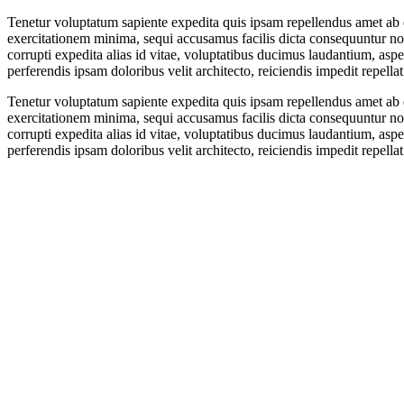
Tenetur voluptatum sapiente expedita quis ipsam repellendus amet ab ex
exercitationem minima, sequi accusamus facilis dicta consequuntur nob
corrupti expedita alias id vitae, voluptatibus ducimus laudantium, asp
perferendis ipsam doloribus velit architecto, reiciendis impedit repell
Tenetur voluptatum sapiente expedita quis ipsam repellendus amet ab ex
exercitationem minima, sequi accusamus facilis dicta consequuntur nob
corrupti expedita alias id vitae, voluptatibus ducimus laudantium, asp
perferendis ipsam doloribus velit architecto, reiciendis impedit repell